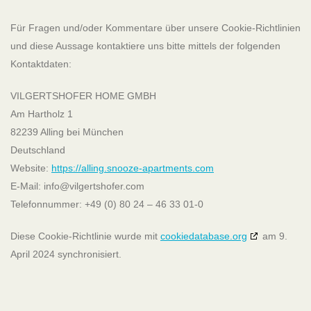
Für Fragen und/oder Kommentare über unsere Cookie-Richtlinien
IMPRESSUM, AGB & LINKS
und diese Aussage kontaktiere uns bitte mittels der folgenden
Kontaktdaten:
Kontakt & Anfahrt
VILGERTSHOFER HOME GMBH
Anfahrt (Google Maps)
Am Hartholz 1
82239 Alling bei München
Datenschutzerklärung
Deutschland
Website:
AGB
https://alling.snooze-apartments.com
E-Mail:
info@
vilgertshofer.com
Impressum
Telefonnummer: +49 (0) 80 24 – 46 33 01-0
Hausordnung
Diese Cookie-Richtlinie wurde mit
cookiedatabase.org
am 9.
Cookie-Richtlinie (EU)
April 2024 synchronisiert.
Vilgertshofer