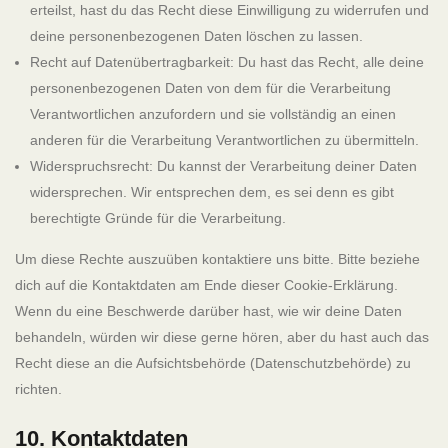
erteilst, hast du das Recht diese Einwilligung zu widerrufen und
deine personenbezogenen Daten löschen zu lassen.
DIESER BETRIEB IST MITGLIED IM
Recht auf Datenübertragbarkeit: Du hast das Recht, alle deine
personenbezogenen Daten von dem für die Verarbeitung
Verantwortlichen anzufordern und sie vollständig an einen
KONTAKT
anderen für die Verarbeitung Verantwortlichen zu übermitteln.
Widerspruchsrecht: Du kannst der Verarbeitung deiner Daten
widersprechen. Wir entsprechen dem, es sei denn es gibt
berechtigte Gründe für die Verarbeitung.
TELEFON
+49 81 41 - 732 - 9000
Um diese Rechte auszuüben kontaktiere uns bitte. Bitte beziehe
EMAIL
info@snooze-alling.com
dich auf die Kontaktdaten am Ende dieser Cookie-Erklärung.
Wenn du eine Beschwerde darüber hast, wie wir deine Daten
behandeln, würden wir diese gerne hören, aber du hast auch das
Recht diese an die Aufsichtsbehörde (Datenschutzbehörde) zu
©
VILGERTSHOFER LIVING GMBH
richten.
10. Kontaktdaten