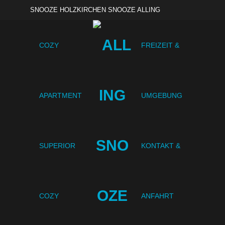
SNOOZE HOLZKIRCHEN
SNOOZE ALLING
+49 81 41 732 9000
COZY
FREIZEIT &
APARTMENT
UMGEBUNG
SUPERIOR
KONTAKT &
COZY
ANFAHRT