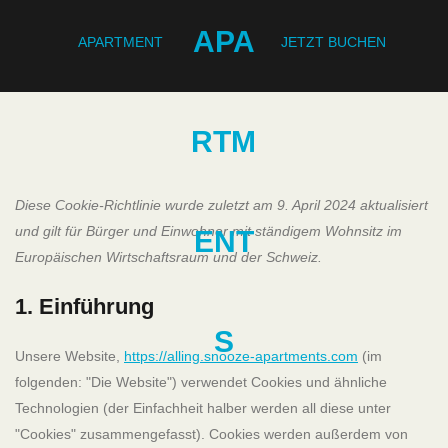
APARTMENT
JETZT BUCHEN
Diese Cookie-Richtlinie wurde zuletzt am 9. April 2024 aktualisiert
und gilt für Bürger und Einwohner mit ständigem Wohnsitz im
Europäischen Wirtschaftsraum und der Schweiz.
1. Einführung
Unsere Website,
https://alling.snooze-apartments.com
(im
folgenden: "Die Website") verwendet Cookies und ähnliche
Technologien (der Einfachheit halber werden all diese unter
"Cookies" zusammengefasst). Cookies werden außerdem von